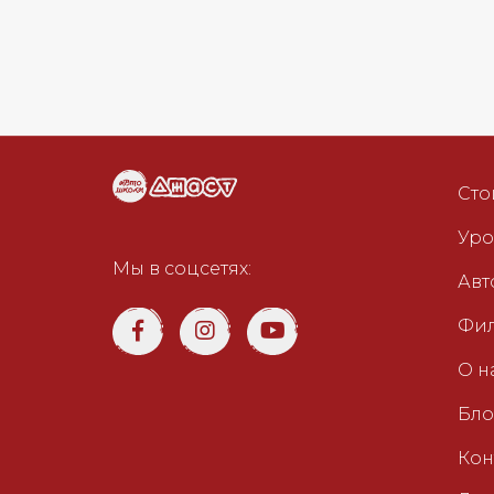
Курсы
Сто
вождения
Киев
Уро
Мы в соцсетях:
Авт
Фи
О н
Бло
Кон