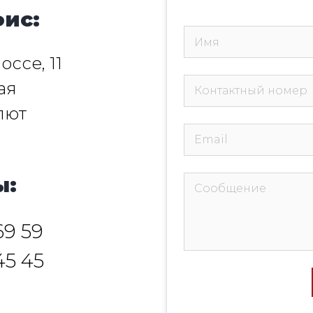
ис:
ссе, 11
ая
лют
ы:
69 59
45 45