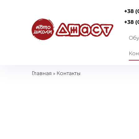
+38 (
Курсы
+38 (
вождени
Киев
Обу
Кон
Главная
»
Контакты