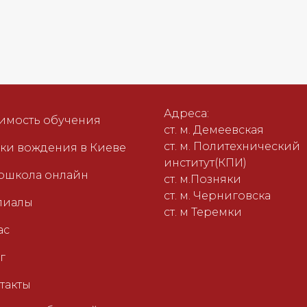
Адреса:
имость обучения
ст. м. Демеевская
ст. м. Политехнический
ки вождения в Киеве
институт(КПИ)
ошкола онлайн
ст. м.Позняки
ст. м. Черниговска
лиалы
ст. м Теремки
ас
г
такты